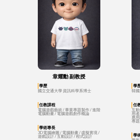
章耀勳 副教授
學歷
學
國立交通大學 資訊科學系博士
韓國
任教課程
任
電腦遊戲藝術 / 畢業專題製作 / 進階
互動
電腦動畫 / 電腦遊戲創作概論
用者
應用
專題
學術專長
3D電腦繪圖 / 電腦動畫 / 虛擬實境 /
學
遊戲設計 / 互動設計 / 程式設計