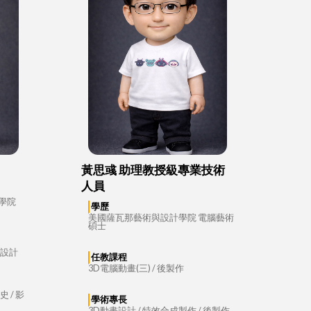
黃思彧 助理教授級專業技術
人員
學院
學歷
美國薩瓦那藝術與設計學院 電腦藝術
碩士
題設計
任教課程
3D電腦動畫(三) / 後製作
 / 影
學術專長
3D動畫設計 / 特效合成製作 / 後製作