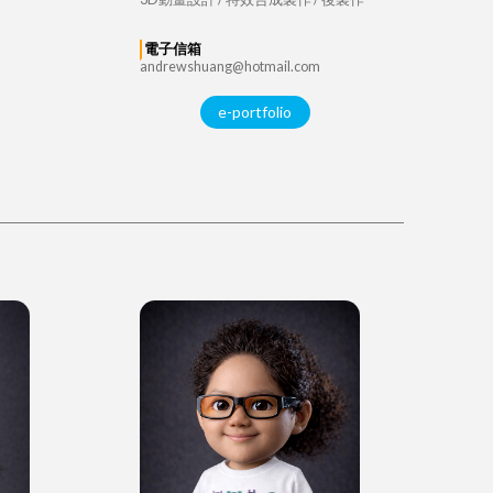
電子信箱
andrewshuang@hotmail.com
e-portfolio