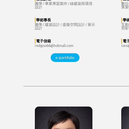
圖學 / 畢業專題製作 / 綠建築與環境
數位
設計
業製
學術專長
學
圖學 / 建築設計 / 虛擬空間設計 / 展示
互動
設計
習影
電子信箱
電
redgoo66@hotmail.com
cws@
e-portfolio