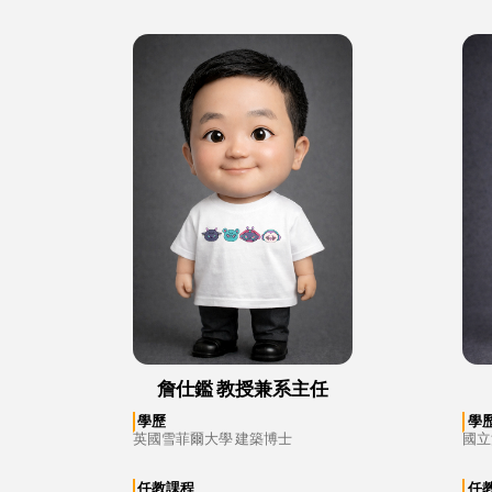
詹仕鑑 教授兼系主任
學歷
學
英國雪菲爾大學 建築博士
國立
任教課程
任