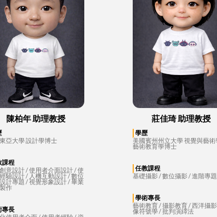
陳柏年 助理教授
莊佳琦 助理教授
歷
學歷
東亞大學 設計學博士
美國賓州州立大學 視覺與藝術
藝術教育學博士
教課程
任教課程
創意設計 / 使用者介面設計 / 使
經驗設計 / 人機互動設計 / 數位
基礎攝影 / 數位攝影 / 進階專
設計專題 / 視覺形象設計 / 畢業
製作
學術專長
藝術教育 / 攝影教育 / 西洋攝影史
術專長
像符號學 / 批判演繹法