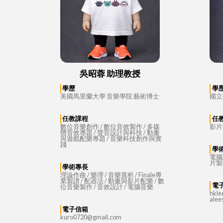
吳昭蓉 助理教授
學歷
學
美國馬里蘭大學 音樂學院 藝術博士
國立
任教課程
任
數位音樂創作 / 數位音效製作 / 多媒
影片
體音效專題 / 聲音設計與科技 / 動畫
與遊戲配樂專題 / 音樂科技創作與實
踐
學
電腦
片製
學術專長
理論作曲 / 樂理 / 音樂賞析 / Finale專
業製譜 / 配器法 / 動畫與影片配樂 / 數
電
位音樂製作 / 音效設計 / 電腦音樂
hkle
ale
電子信箱
kuro0720@gmail.com