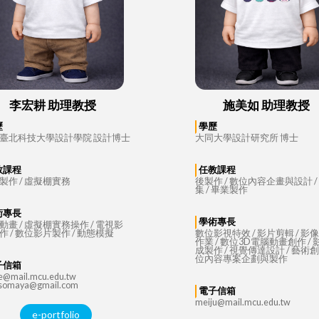
李宏耕 助理教授
施美如 助理教授
歷
學歷
臺北科技大學設計學院 設計博士
大同大學設計研究所 博士
教課程
任教課程
製作 / 虛擬棚實務
後製作 / 數位內容企畫與設計 /
集 / 畢業製作
術專長
學術專長
動畫 / 虛擬棚實務操作 / 電視影
作 / 數位影片製作 / 動態模擬
數位影視特效 / 影片剪輯 / 影
作業 / 數位3D電腦動畫創作 /
成製作 / 視覺傳達設計 / 藝術創作
位內容專案企劃與製作
子信箱
e@mail.mcu.edu.tw
esomaya@gmail.com
電子信箱
meiju@mail.mcu.edu.tw
e-portfolio