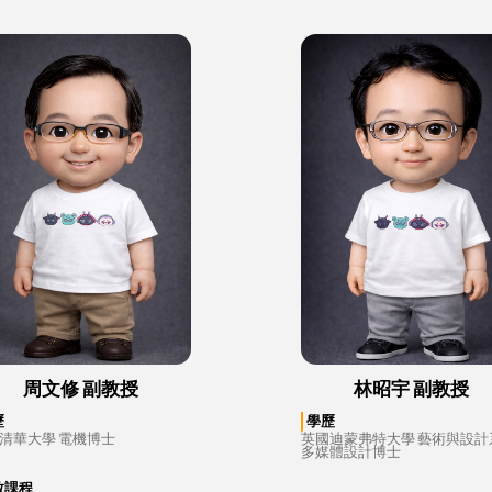
周文修 副教授
林昭宇 副教授
歷
學歷
清華大學 電機博士
英國迪蒙弗特大學 藝術與設計
多媒體設計博士
教課程