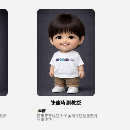
陳佳琦 副教授
學歷
系所
西班牙塞維亞大學 美術學院繪畫暨保
存修復博士