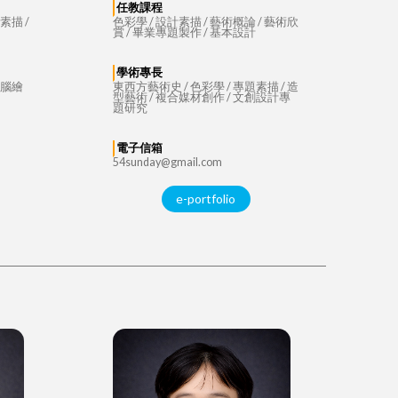
任教課程
素描 /
色彩學 / 設計素描 / 藝術概論 / 藝術欣
賞 / 畢業專題製作 / 基本設計
學術專長
電腦繪
東西方藝術史 / 色彩學 / 專題素描 / 造
型藝術 / 複合媒材創作 / 文創設計專
題研究
電子信箱
54sunday@gmail.com
e-portfolio