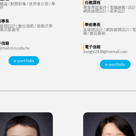
任教課程
概論 / 動態影像 / 使用者介面 / 畢
作
畢業專題製作 / 電腦繪圖 / 設計
網路媒體設計 / 基本設計
術專長
學術專長
媒體設計 / 數位遊戲 / 遊戲式學
像訊號處理
多媒體設計 / 網路媒體設計 / 
圖 / 數位藝術
子信箱
電子信箱
mail.mcu.edu.tw
dwight2438@hotmail.com
e-portfolio
e-portfolio