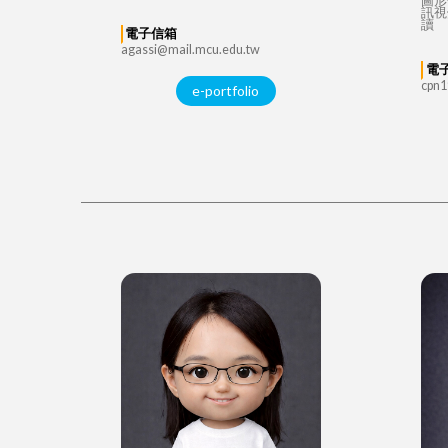
圖形
訊視
讀
電子信箱
agassi@mail.mcu.edu.tw
電
cpn1
e-portfolio